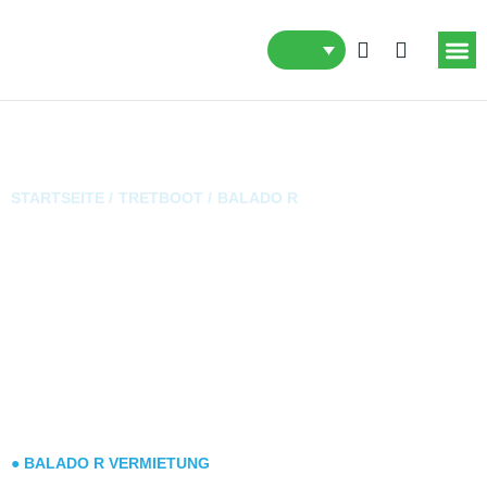
STARTSEITE /
TRETBOOT /
BALADO R
Balado R Tretboot
● BALADO R VERMIETUNG