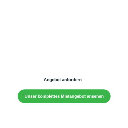
Vermietung von BALADO R
Tretbooten
Sind Sie bereit, Ihren Veranstaltungsort oder Ihre
Veranstaltung mit dem BALADO R Tretboot zu einem
einzigartigen Erlebnis zu machen? Kontaktieren Sie uns
noch heute für ein individuelles Angebot. Gemeinsam
sorgen wir für ein tolles Erlebnis für Ihre Besucher!
Angebot anfordern
Unser komplettes Mietangebot ansehen