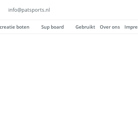
info@patsports.nl
creatie boten
Sup board
Gebruikt
Over ons
Impre
 in Waterfie