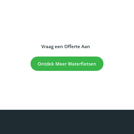
stijlvolle Flamingo waterfiets? Neem vandaag nog
contact met ons op voor een offerte en ontdek hoe
deze unieke waterfiets jouw bezoekers én omzet kan
verhogen.
Vraag een Offerte Aan
Ontdek Meer Waterfietsen