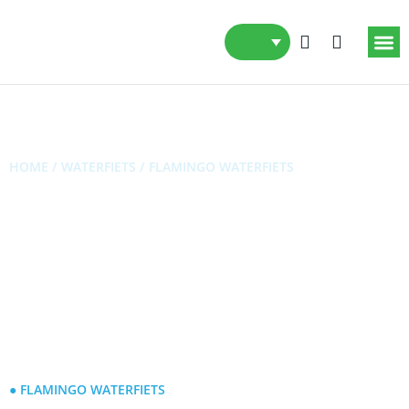
HOME /
WATERFIETS /
FLAMINGO WATERFIETS
Flamingo Waterfiets
● FLAMINGO WATERFIETS