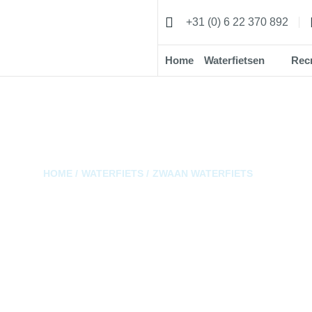
+31 (0) 6 22 370 892
Home
Waterfietsen
Recr
HOME /
WATERFIETS /
ZWAAN WATERFIETS
Zwaan Waterf