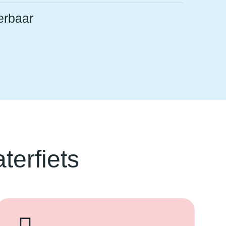
erbaar
erfiets