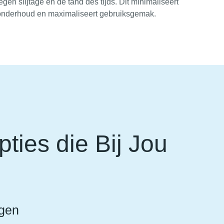
egen slijtage en de tand des tijds. Dit minimaliseert
onderhoud en maximaliseert gebruiksgemak.
ties die Bij Jou
gen