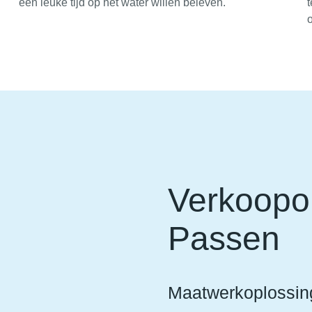
een leuke tijd op het water willen beleven.
t
Verkoopop
Passen
Maatwerkoplossin