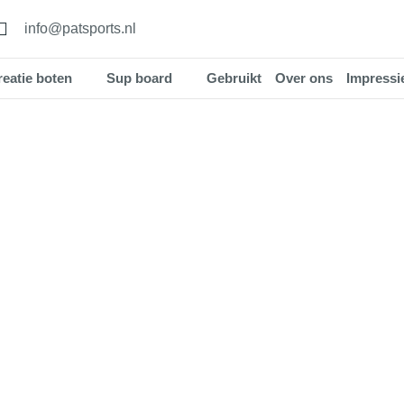
info@patsports.nl
eatie boten
Sup board
Gebruikt
Over ons
Impressi
iets