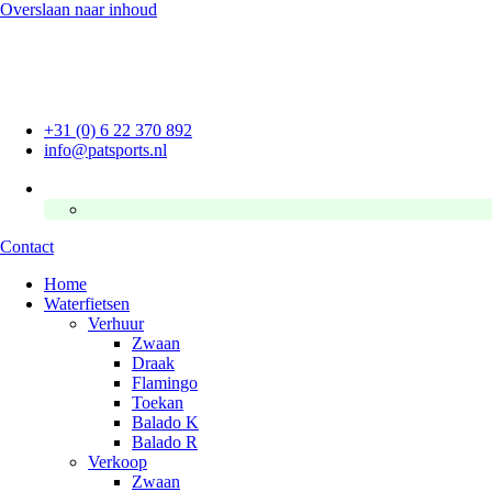
Overslaan naar inhoud
+31 (0) 6 22 370 892
info@patsports.nl
Contact
Home
Waterfietsen
Verhuur
Zwaan
Draak
Flamingo
Toekan
Balado K
Balado R
Verkoop
Zwaan