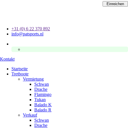
Zum
Einreichen
Inhalt
springen
+31 (0) 6 22 370 892
info@patsports.nl
Kontakt
Startseite
Tretboote
Vermietung
Schwan
Drache
Flamingo
Tukan
Balado K
Balado R
Verkauf
Schwan
Drache