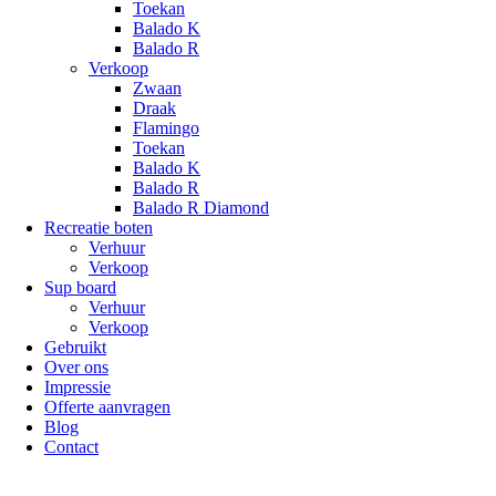
Toekan
Balado K
Balado R
Verkoop
Zwaan
Draak
Flamingo
Toekan
Balado K
Balado R
Balado R Diamond
Recreatie boten
Verhuur
Verkoop
Sup board
Verhuur
Verkoop
Gebruikt
Over ons
Impressie
Offerte aanvragen
Blog
Contact