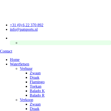
Overslaan
naar
inhoud
+31 (0) 6 22 370 892
info@patsports.nl
Contact
Home
Waterfietsen
Verhuur
Zwaan
Draak
Flamingo
Toekan
Balado K
Balado R
Verkoop
Zwaan
Draak