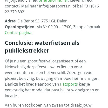
vrijblijvend via het
offerteformulier
. Liever direct
contact? Mail naar
info@patsports.nl
of bel +31 (0) 6
22 370 892.
Adres
: De Bente 53, 7751 GL Dalen
Openingstijden
: Ma-Vr 09:00 – 17:00, Za op afspraak
Contactpagina
Conclusie: waterfietsen als
publiekstrekker
Of je nu een groot festival organiseert of een
kleinschalig dorpsfeest – waterfietsen voor
evenementen maken het verschil. Ze zorgen voor
plezier, beleving, beweging én mooie herinneringen.
Dankzij het brede aanbod van
Patsports
kies je
eenvoudig het model dat past bij jouw doelgroep en
locatie.
Van huren tot kopen, van zwaan tot draak: jouw